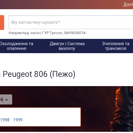
Дост
Наприклад: насос ГУР Туксон, 06H905601A
Охолодження та
Двигун і Система
Зчеплення та
опалення
вихлопу
трансмісія
 Peugeot 806 (Пежо)
06
1998
1999