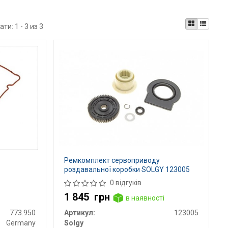
ати:
1 - 3 из 3
Ремкомплект сервоприводу
и
роздавальної коробки SOLGY 123005
0 відгуків
1 845
грн
в наявності
773.950
Артикул:
123005
Germany
Solgy