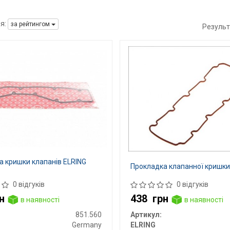
я:
за рейтингом
Результ
а кришки клапанів ELRING
Прокладка клапанної кришк
0 відгуків
0 відгуків
н
438
грн
в наявності
в наявності
851.560
Артикул:
Germany
ELRING