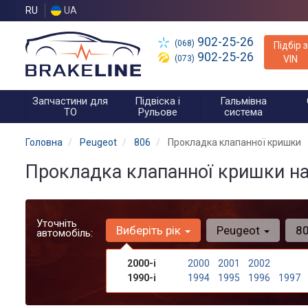
RU
UA
902-25-26
(068)
Підбір з
902-25-26
(073)
VIN
Запчастини для
Підвіска і
Гальмівна
ТО
Рульове
система
Головна
Peugeot
806
Прокладка клапанної кришки
Прокладка клапанної кришки на
Уточніть
Виберіть рік
Peugeot
8
автомобіль:
2000-і
2000
2001
2002
1990-і
1994
1995
1996
1997