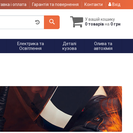
авка і оплата
Гарантія та повернення
Контакти
Вхід
У вашій кошику
0 товарів
на
0 грн
Електрика та
Деталі
Олива та
Освітлення
кузова
автохімія