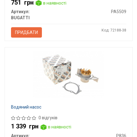
751
грн
в наявності
Артикул:
PA5509
BUGATTI
Код: 72188-38
ПРИДБАТИ
Водяний насос
0 відгуків
1 339
грн
в наявності
Артикул:
P836