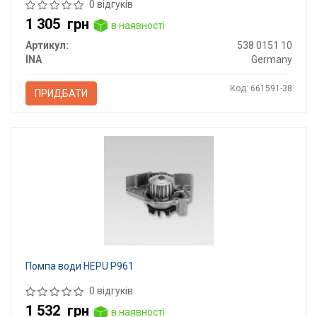
0 відгуків
1 305
грн
в наявності
Артикул:
538 0151 10
INA
Germany
Код: 661591-38
ПРИДБАТИ
Помпа води HEPU P961
0 відгуків
1 532
грн
в наявності