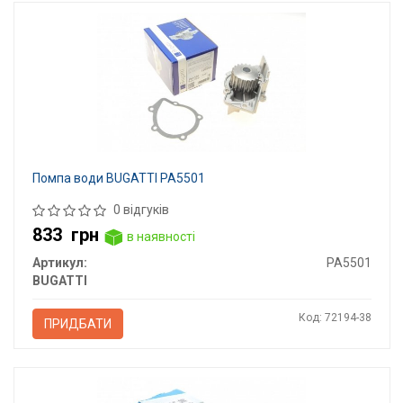
Помпа води BUGATTI PA5501
0 відгуків
833
грн
в наявності
Артикул:
PA5501
BUGATTI
Код: 72194-38
ПРИДБАТИ