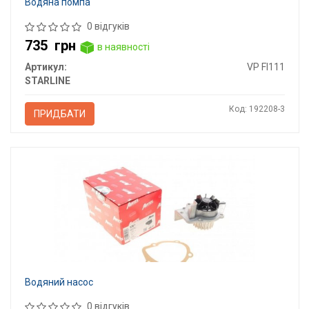
Водяна помпа
0 відгуків
735
грн
в наявності
Артикул:
VP FI111
STARLINE
Код: 192208-3
ПРИДБАТИ
Водяний насос
0 відгуків