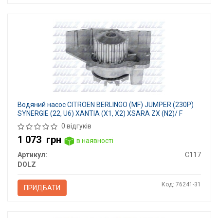
Водяний насос CITROEN BERLINGO (MF) JUMPER (230P)
SYNERGIE (22, U6) XANTIA (X1, X2) XSARA ZX (N2)/ F
0 відгуків
1 073
грн
в наявності
Артикул:
C117
DOLZ
Код: 76241-31
ПРИДБАТИ