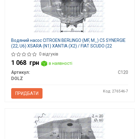
Водяний насос CITROEN BERLINGO (MF, M_) C5 SYNERGIE
(22, U6) XSARA (N1) XANTIA (X2) / FIAT SCUDO (22
0 відгуків
1 068
грн
в наявності
Артикул:
C120
DOLZ
Код: 276546-7
ПРИДБАТИ