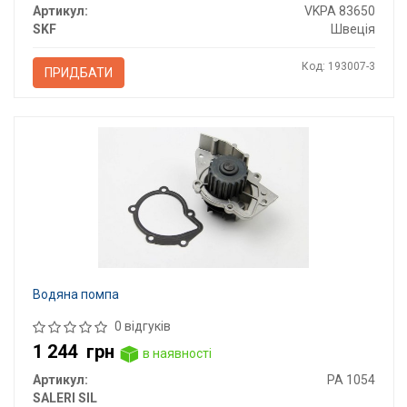
Артикул:
VKPA 83650
SKF
Швеція
Код: 193007-3
ПРИДБАТИ
Водяна помпа
0 відгуків
1 244
грн
в наявності
Артикул:
PA 1054
SALERI SIL