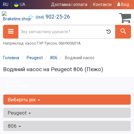
RU
UA
Доставка і оплата
Контакти
Вхід
902-25-26
(068)
Наприклад: насос ГУР Туксон, 06H905601A
Головна
Peugeot
806
Водяний насос
Водяний насос на Peugeot 806 (Пежо)
Уточніть
автомобіль:
Виберіть рік
Peugeot
806