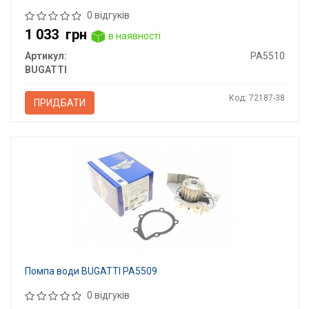
0 відгуків
1 033
грн
в наявності
Артикул:
PA5510
BUGATTI
Код: 72187-38
ПРИДБАТИ
Помпа води BUGATTI PA5509
0 відгуків