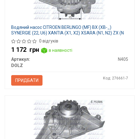
Водяний насос CITROEN BERLINGO (MF) BX (XB-_)
SYNERGIE (22, U6) XANTIA (X1, X2) XSARA (N1, N2) ZX (N
0 відгуків
1 172
грн
в наявності
Артикул:
N405
DOLZ
Код: 276661-7
ПРИДБАТИ