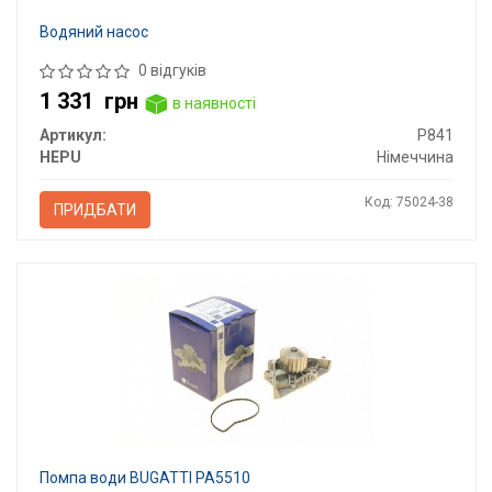
Водяний насос
0 відгуків
1 331
грн
в наявності
Артикул:
P841
HEPU
Німеччина
Код: 75024-38
ПРИДБАТИ
Помпа води BUGATTI PA5510