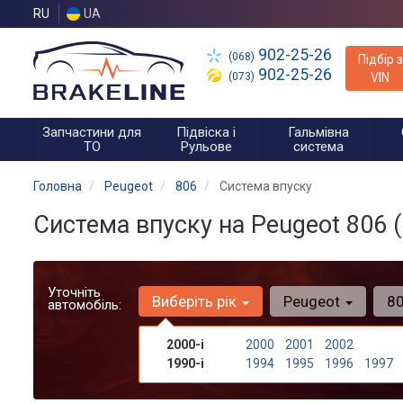
RU
UA
902-25-26
(068)
Підбір з
902-25-26
(073)
VIN
Запчастини для
Підвіска і
Гальмівна
ТО
Рульове
система
Головна
Peugeot
806
Система впуску
Система впуску на Peugeot 806 
Уточніть
Виберіть рік
Peugeot
8
автомобіль:
2000-і
2000
2001
2002
1990-і
1994
1995
1996
1997