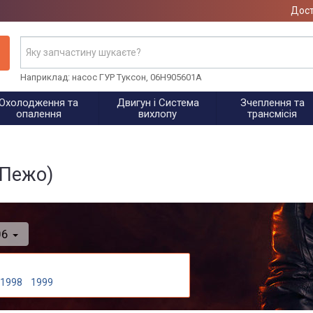
Дост
Наприклад: насос ГУР Туксон, 06H905601A
Охолодження та
Двигун і Система
Зчеплення та
опалення
вихлопу
трансмісія
(Пежо)
06
1998
1999