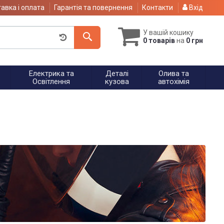
авка і оплата
Гарантія та повернення
Контакти
Вхід
У вашій кошику
0 товарів
на
0 грн
Електрика та
Деталі
Олива та
Освітлення
кузова
автохімія