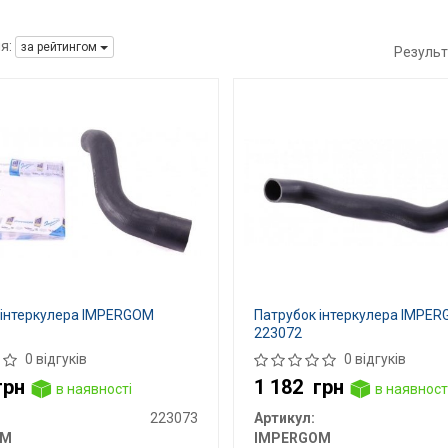
я:
за рейтингом
Результ
 інтеркулера IMPERGOM
Патрубок інтеркулера IMPE
223072
0 відгуків
0 відгуків
грн
1 182
грн
в наявності
в наявност
223073
Артикул:
OM
IMPERGOM