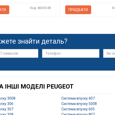
Код: 46033-38
К
АТИ
ПРИДБАТИ
жете знайти деталь?
 ІНШІ МОДЕЛІ PEUGEOT
уску 3008
Система впуску 407
уску 306
Система впуску 5008
уску 307
Система впуску 605
уску 308
Система впуску 807