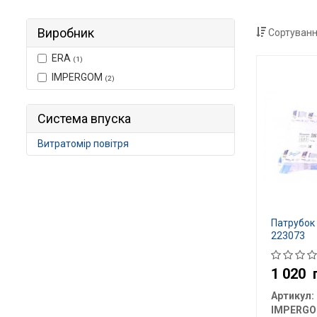
Виробник
Сортуванн
ERA
(1)
IMPERGOM
(2)
Система впуска
Витратомір повітря
Патрубок
223073
1 020
Артикул:
IMPERG