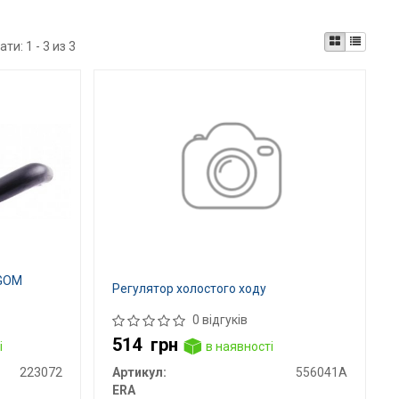
ати:
1 - 3 из 3
RGOM
Регулятор холостого ходу
0 відгуків
514
грн
і
в наявності
223072
Артикул:
556041A
ERA