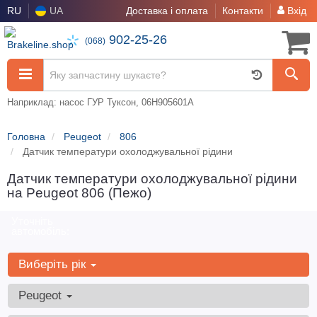
RU
UA
Доставка і оплата
Контакти
Вхід
902-25-26
(068)
Наприклад: насос ГУР Туксон, 06H905601A
Головна
Peugeot
806
Датчик температури охолоджувальної рідини
Датчик температури охолоджувальної рідини
на Peugeot 806 (Пежо)
Уточніть
автомобіль:
Виберіть рік
Peugeot