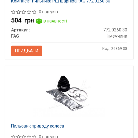
Комплект пильника РШ шарніра FAG 772 0260 30
0 відгуків
504
грн
в наявності
Артикул:
772 0260 30
FAG
Німеччина
Код: 26869-38
ПРИДБАТИ
Пильовик приводу колеса
0 відгуків