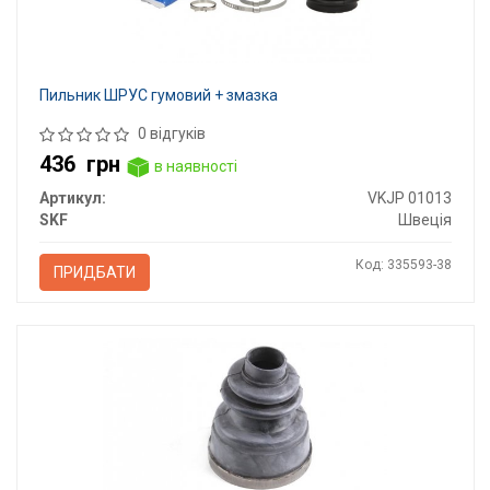
Пильник ШРУС гумовий + змазка
0 відгуків
436
грн
в наявності
Артикул:
VKJP 01013
SKF
Швеція
Код: 335593-38
ПРИДБАТИ