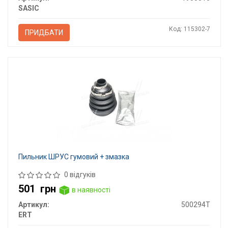
SASIC
Код: 115302-7
ПРИДБАТИ
Пильник ШРУС гумовий + змазка
0 відгуків
501
грн
в наявності
Артикул:
500294T
ERT