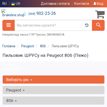
RU
UA
Доставка і оплата
Контакти
Вхід
902-25-26
(068)
Наприклад: насос ГУР Туксон, 06H905601A
Головна
Peugeot
806
Пильовик ШРУСу
Пильовик ШРУСу на Peugeot 806 (Пежо)
Уточніть
автомобіль:
Виберіть рік
Peugeot
806