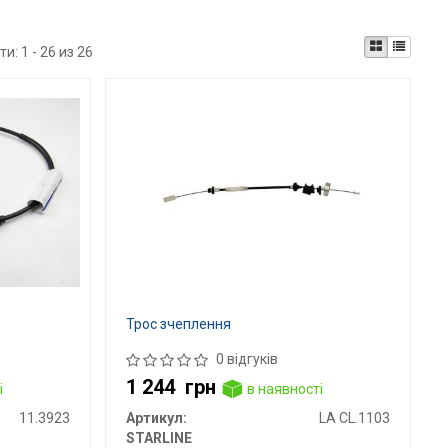
ти:
1 - 26 из 26
Трос зчеплення
0 відгуків
1 244
грн
і
в наявності
11.3923
Артикул:
LA CL.1103
STARLINE