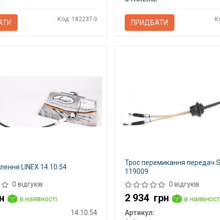
Код: 182237-3
К
АТИ
ПРИДБАТИ
Трос перемикання передач 
лення LINEX 14.10.54
119009
0 відгуків
0 відгуків
н
2 934
грн
в наявності
в наявност
14.10.54
Артикул: