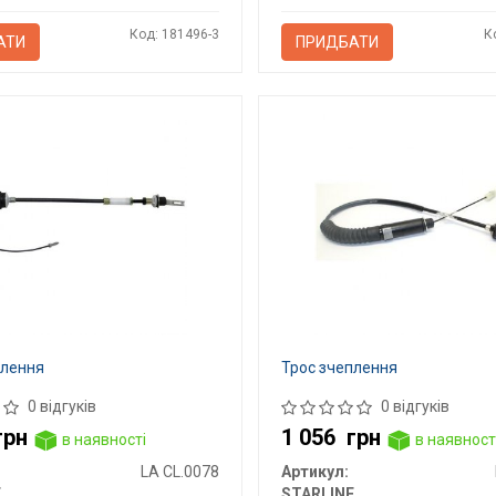
Код: 181496-3
К
АТИ
ПРИДБАТИ
плення
Трос зчеплення
0 відгуків
0 відгуків
грн
1 056
грн
в наявності
в наявност
LA CL.0078
Артикул:
E
STARLINE