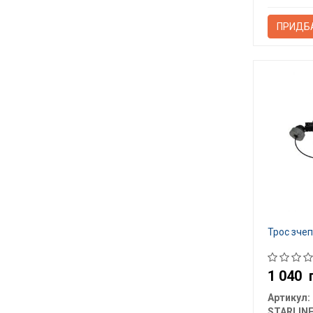
ПРИДБ
Трос зче
1 040
Артикул:
STARLIN