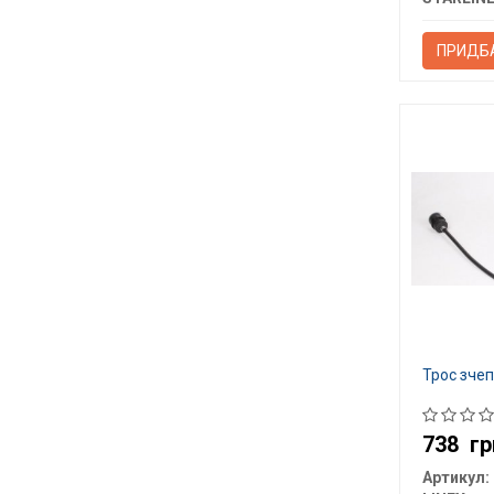
ПРИДБ
Трос зчеп
738
гр
Артикул: