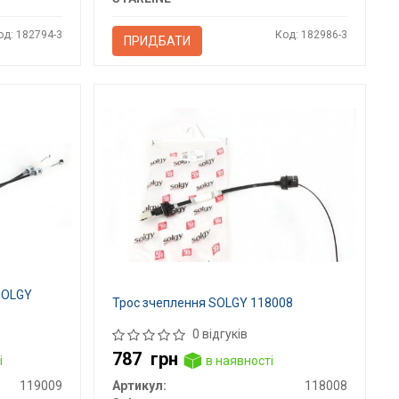
од: 182794-3
Код: 182986-3
ПРИДБАТИ
SOLGY
Трос зчеплення SOLGY 118008
0 відгуків
787
грн
і
в наявності
119009
Артикул:
118008