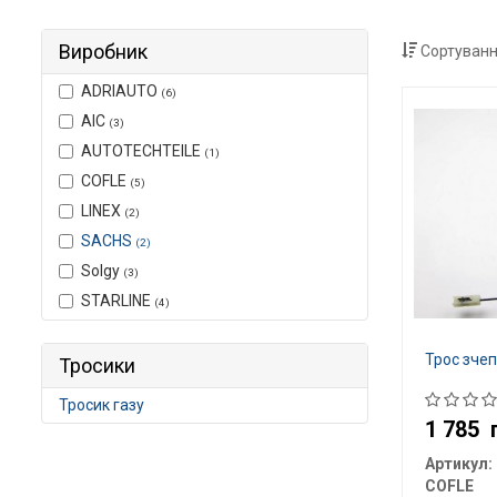
Виробник
Сортуванн
ADRIAUTO
(6)
AIC
(3)
AUTOTECHTEILE
(1)
COFLE
(5)
LINEX
(2)
SACHS
(2)
Solgy
(3)
STARLINE
(4)
Трос зче
Тросики
Тросик газу
1 785
Артикул:
COFLE