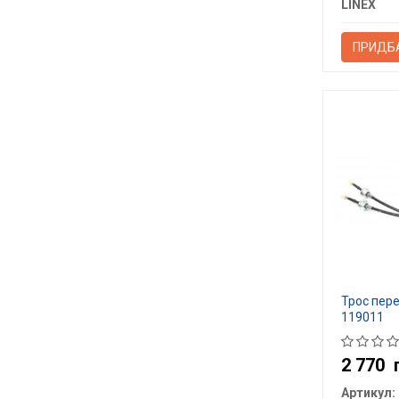
LINEX
ПРИДБ
Трос пер
119011
2 770
Артикул: