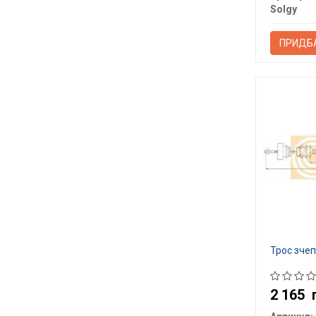
Solgy
ПРИДБ
Трос зче
2 165