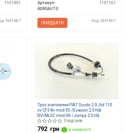
1101401
Артикул:
1101161
ADRIAUTO
од: 359148-7
Код: 359149-7
ПРИДБАТИ
Трос зчеплення FIAT Scudo 2.0 Jtd 110
cv CF3 8v mod.95-/Evasion 2.0 Hdi
BV/ML5C mod.00-/Jumpy 2.0 Hd
0 відгуків
792
грн
в наявності