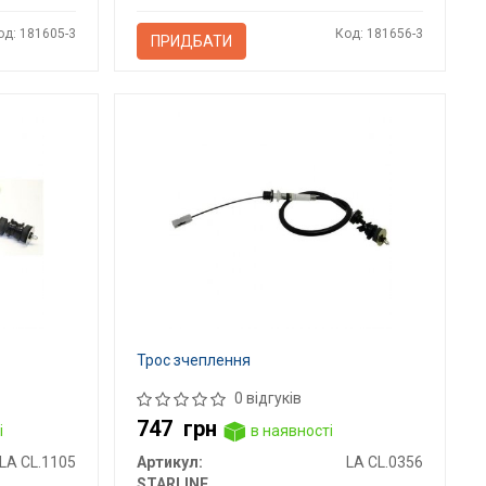
од: 181605-3
Код: 181656-3
ПРИДБАТИ
Трос зчеплення
0 відгуків
747
грн
і
в наявності
LA CL.1105
Артикул:
LA CL.0356
STARLINE