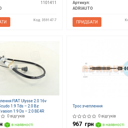
1101411
Артикул:
O
ADRIAUTO
Код: 359147-7
К
АТИ
ПРИДБАТИ
лення FIAT Ulysse 2.0 16v
cudo 1.9 Tds – 2.0 Bz
Трос зчеплення
vasion 1.9 Ds – 2.0 BE4R
0 відгуків
0 відгуків
н
967
грн
в наявності
в наявності