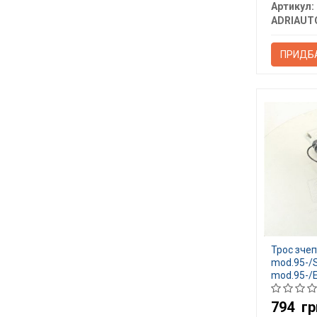
Артикул:
ADRIAUT
ПРИДБ
Трос зчеп
mod.95-/S
mod.95-/E
794
гр