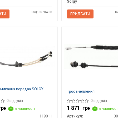
Solgy
Код: 65784-38
К
АТИ
ПРИДБАТИ
емикання передач SOLGY
Трос зчеплення
0 відгуків
0 відгуків
грн
1 871
грн
в наявності
в наявност
119011
Артикул:
30