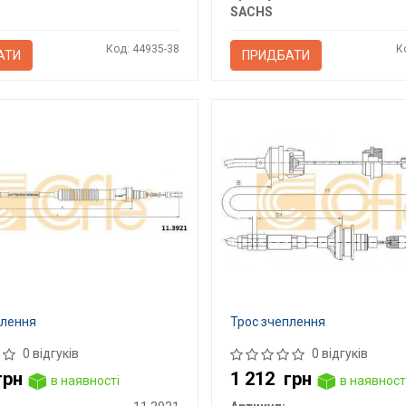
SACHS
Код: 44935-38
К
АТИ
ПРИДБАТИ
плення
Трос зчеплення
0 відгуків
0 відгуків
грн
1 212
грн
в наявності
в наявност