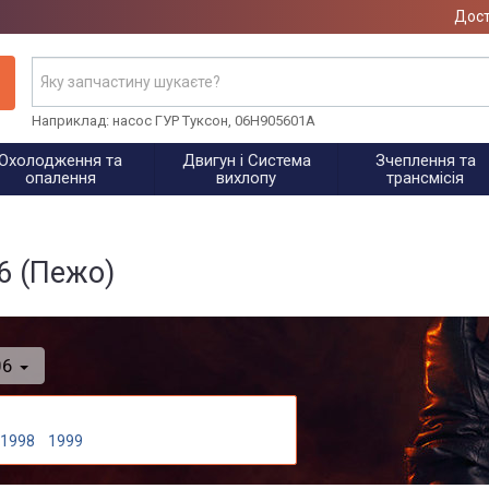
Дост
Наприклад: насос ГУР Туксон, 06H905601A
Охолодження та
Двигун і Система
Зчеплення та
опалення
вихлопу
трансмісія
6 (Пежо)
06
1998
1999