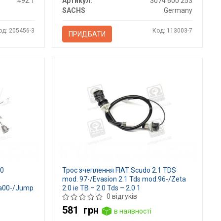
492.1
Артикул:
3074 600 253
SACHS
Germany
од: 205456-3
Код: 113003-7
ПРИДБАТИ
.0
Трос зчеплення FIAT Scudo 2.1 TDS
mod. 97-/Evasion 2.1 Tds mod.96-/Zeta
a/a00-/Jump
2.0 ie TB – 2.0 Tds – 2.0 1
0 відгуків
581
грн
в наявності