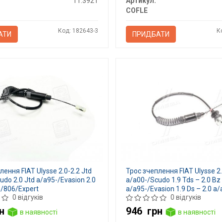
11.3921
Артикул:
COFLE
Код: 182643-3
К
АТИ
ПРИДБАТИ
лення FIAT Ulysse 2.0-2.2 Jtd
Трос зчеплення FIAT Ulysse 2
udo 2.0 Jtd a/a95-/Evasion 2.0
a/a00-/Scudo 1.9 Tds – 2.0 Bz
-/806/Expert
a/a95-/Evasion 1.9 Ds – 2.0 
0 відгуків
0 відгуків
н
946
грн
в наявності
в наявності