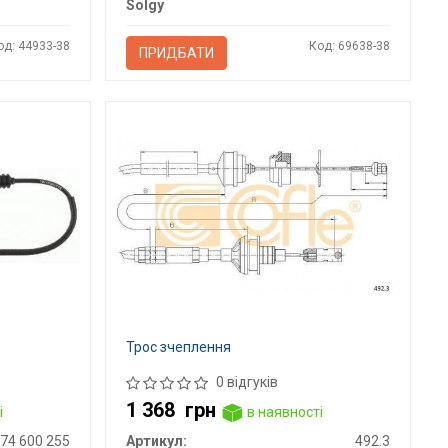
Solgy
од: 44933-38
Код: 69638-38
ПРИДБАТИ
Трос зчеплення
0 відгуків
1 368
грн
і
в наявності
74 600 255
Артикул:
492.3