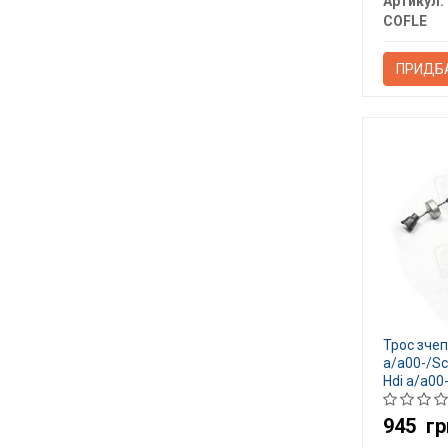
Артикул:
COFLE
ПРИДБ
Трос зчеп
a/a00-/Sc
Hdi a/a00
945
гр