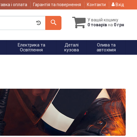
авка і оплата
Гарантія та повернення
Контакти
Вхід
У вашій кошику
0 товарів
на
0 грн
Електрика та
Деталі
Олива та
Освітлення
кузова
автохімія