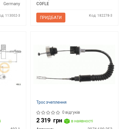
Germany
COFLE
од: 113002-3
Код: 182278-3
ПРИДБАТИ
Трос зчеплення
0 відгуків
2 319
грн
і
в наявності