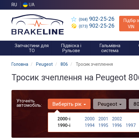
RU
UA
902-25-26
(068)
Підбір з
902-25-26
(073)
VIN
Запчастини для
Підвіска і
Гальмівна
ТО
Рульове
система
Головна
Peugeot
806
Тросик зчеплення
Тросик зчеплення на Peugeot 80
Уточніть
Виберіть рік
Peugeot
8
автомобіль:
2000-і
2000
2001
2002
1990-і
1994
1995
1996
1997