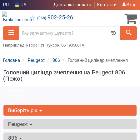
RU
UA
Доставка і оплата
Контакти
Вхід
902-25-26
(068)
Наприклад: насос ГУР Туксон, 06H905601A
Головна
Peugeot
806
Головний циліндр зчеплення
Головний циліндр зчеплення на Peugeot 806
(Пежо)
Уточніть
автомобіль:
Виберіть рік
Peugeot
806