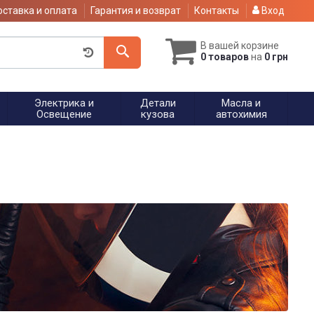
ставка и оплата
Гарантия и возврат
Контакты
Вход
В вашей корзине
0 товаров
на
0 грн
Электрика и
Детали
Масла и
Освещение
кузова
автохимия