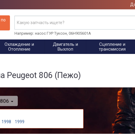
До
 по
Например: насос ГУР Туксон, 06H905601A
Охлаждение и
Двигатель и
Сцепление и
Отопление
Выхлоп
трансмиссия
 Peugeot 806 (Пежо)
806
1998
1999