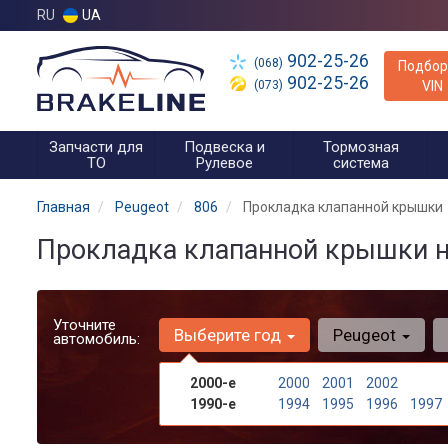
RU
UA
902-25-26
(068)
Подбор
902-25-26
(073)
VIN
Запчасти для
Подвеска и
Тормозная
ТО
Рулевое
система
Главная
Peugeot
806
Прокладка клапанной крышки
Прокладка клапанной крышки на
Уточните
Выберите год
Peugeot
автомобиль:
2000-е
2000
2001
2002
1990-е
1994
1995
1996
1997