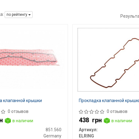
а:
по рейтингу
Результ
а клапанной крышки
Прокладка клапанной крышк
0 отзывов
0 отзывов
н
438
грн
в наличии
в наличии
851.560
Артикул:
Germany
ELRING