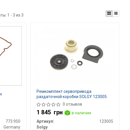
аты:
1 - 3 из 3
Ремкомплект сервопривода
и
раздаточной коробки SOLGY 123005
0 отзывов
1 845
грн
в наличии
773.950
Артикул:
123005
Germany
Solgy