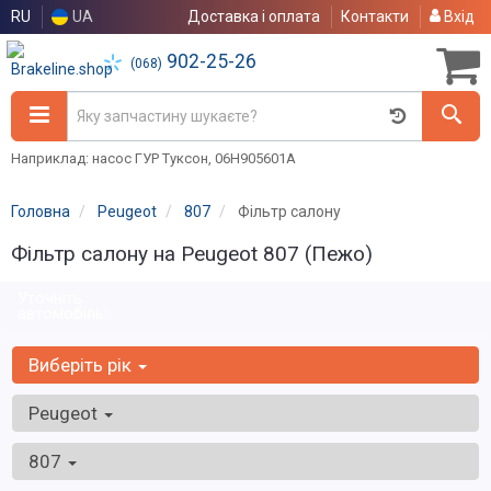
RU
UA
Доставка і оплата
Контакти
Вхід
902-25-26
(068)
Наприклад: насос ГУР Туксон, 06H905601A
Головна
Peugeot
807
Фільтр салону
Фільтр салону на Peugeot 807 (Пежо)
Уточніть
автомобіль:
Виберіть рік
Peugeot
807