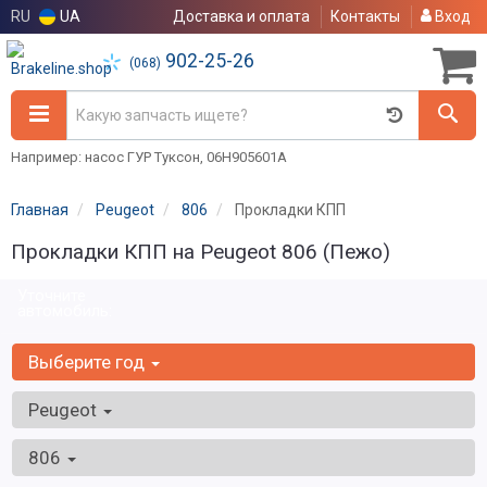
RU
UA
Доставка и оплата
Контакты
Вход
902-25-26
(068)
Например: насос ГУР Туксон, 06H905601A
Главная
Peugeot
806
Прокладки КПП
Прокладки КПП на Peugeot 806 (Пежо)
Уточните
автомобиль:
Выберите год
Peugeot
806