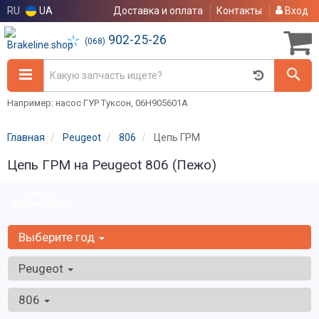
RU
UA
Доставка и оплата
Контакты
Вход
902-25-26
(068)
Например: насос ГУР Туксон, 06H905601A
Главная
Peugeot
806
Цепь ГРМ
Цепь ГРМ на Peugeot 806 (Пежо)
Уточните
автомобиль:
Выберите год
Peugeot
806