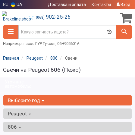
RU
UA
Доставка и оплата
Контакты
Вход
902-25-26
(068)
Например: насос ГУР Туксон, 06H905601A
Главная
Peugeot
806
Свечи
Свечи на Peugeot 806 (Пежо)
Уточните
автомобиль:
Выберите год
Peugeot
806