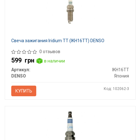
Свеча зажигания Iridium TT (IKH16TT) DENSO
0 отзывов
599
грн
в наличии
Артикул:
IKH16TT
DENSO
Япония
Код: 102062-3
КУПИТЬ