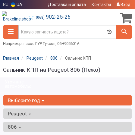
RU
UA
Доставка и оплата
Контакты
Вход
902-25-26
(068)
Например: насос ГУР Туксон, 06H905601A
Главная
Peugeot
806
Сальник КПП
Сальник КПП на Peugeot 806 (Пежо)
Уточните
автомобиль:
Выберите год
Peugeot
806