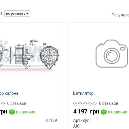
а:
по рейтингу
Результ
ор салона
Ветилятор
0 отзывов
0 отзывов
грн
4 197
грн
в наличии
в наличии
87179
Артикул:
AIC