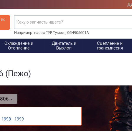
До
 по
Например: насос ГУР Туксон, 06H905601A
Охлаждение и
Двигатель и
Сцепление и
Отопление
Выхлоп
трансмиссия
6 (Пежо)
806
1998
1999