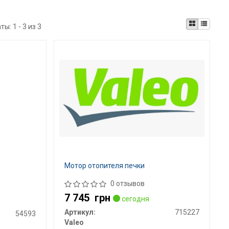
аты:
1 - 3 из 3
Мотор отопителя печки
0 отзывов
7 745
грн
сегодня
Артикул:
715227
54593
Valeo