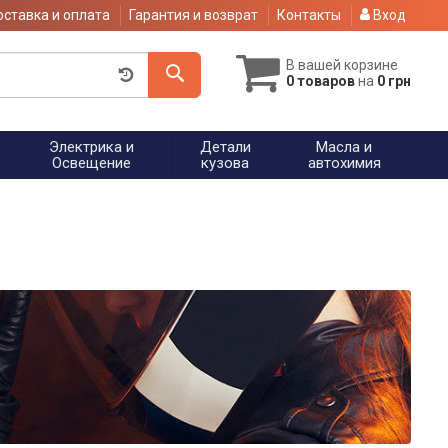
ставка и оплата
Гарантия и возврат
Контакты
Вход
В вашей корзине
0 товаров
на
0 грн
Электрика и
Детали
Масла и
Освещение
кузова
автохимия