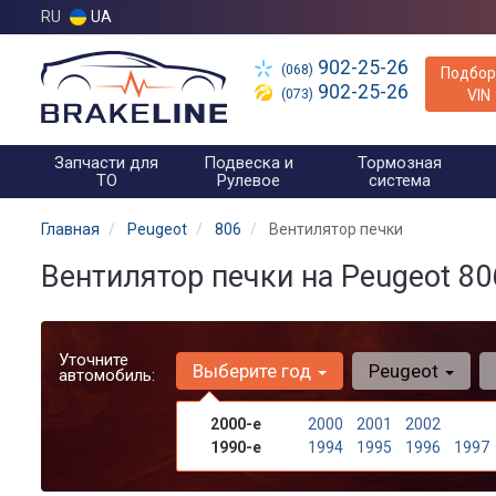
RU
UA
902-25-26
(068)
Подбор
902-25-26
(073)
VIN
Запчасти для
Подвеска и
Тормозная
ТО
Рулевое
система
Главная
Peugeot
806
Вентилятор печки
Вентилятор печки на Peugeot 80
Уточните
Выберите год
Peugeot
автомобиль:
2000-е
2000
2001
2002
1990-е
1994
1995
1996
1997