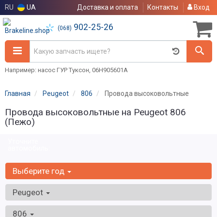
RU
UA
Доставка и оплата
Контакты
Вход
902-25-26
(068)
Например: насос ГУР Туксон, 06H905601A
Главная
Peugeot
806
Провода высоковольтные
Провода высоковольтные на Peugeot 806
(Пежо)
Уточните
автомобиль:
Выберите год
Peugeot
806