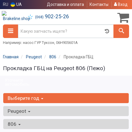
RU
UA
Доставка и оплата
Контакты
Вход
902-25-26
(068)
Например: насос ГУР Туксон, 06H905601A
Главная
Peugeot
806
Прокладка ГБЦ
Прокладка ГБЦ на Peugeot 806 (Пежо)
Уточните
автомобиль:
Выберите год
Peugeot
806