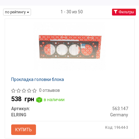
1 - 30 из 50
по рейтингу
Фильтры
Прокладка головки блока
0 отзывов
538
грн
в наличии
Артикул:
563.147
ELRING
Germany
Код: 19644-3
КУПИТЬ