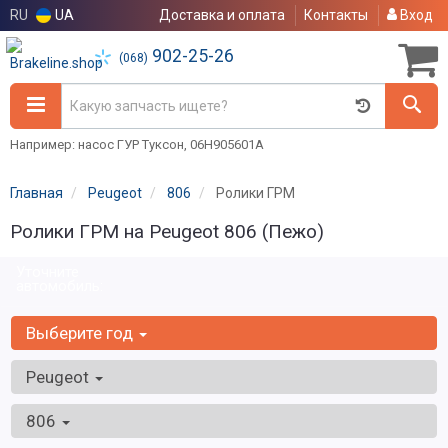
RU
UA
Доставка и оплата
Контакты
Вход
902-25-26
(068)
Например: насос ГУР Туксон, 06H905601A
Главная
Peugeot
806
Ролики ГРМ
Ролики ГРМ на Peugeot 806 (Пежо)
Уточните
автомобиль:
Выберите год
Peugeot
806