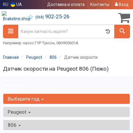
RU
UA
Доставка и оплата
Контакты
Вход
902-25-26
(068)
Например: насос ГУР Туксон, 06H905601A
Главная
Peugeot
806
Датчик скорости
Датчик скорости на Peugeot 806 (Пежо)
Уточните
автомобиль:
Выберите год
Peugeot
806