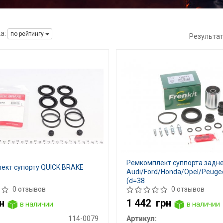
а:
по рейтингу
Результа
Ремкомплект суппорта задн
ект супорту QUICK BRAKE
Audi/Ford/Honda/Opel/Peuge
(d=38
0 отзывов
0 отзывов
н
1 442
грн
в наличии
в наличии
114-0079
Артикул: