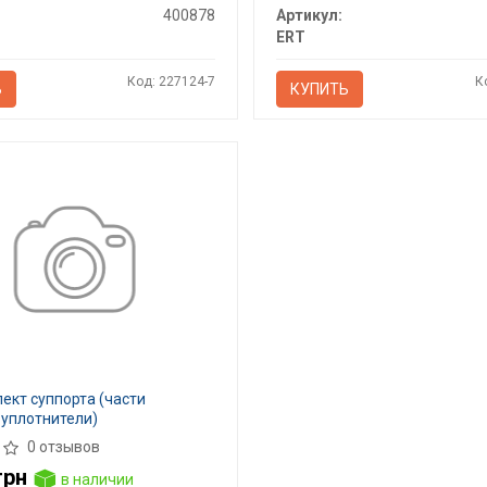
400878
Артикул:
ERT
Код: 227124-7
К
Ь
КУПИТЬ
ект суппорта (части
 уплотнители)
0 отзывов
грн
в наличии