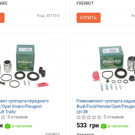
AKE
FRENKIT
Код: 35170-3
К
Ь
КУПИТЬ
ект суппорта переднего
Ремкомплект суппорта задн
5/Opel Vivaro/Peugeot
Audi/Ford/Honda/Opel/Peuge
lt Trafic
(d=38
0 отзывов
0 отзывов
н
533
грн
в наличии
в наличии
240902
Артикул: