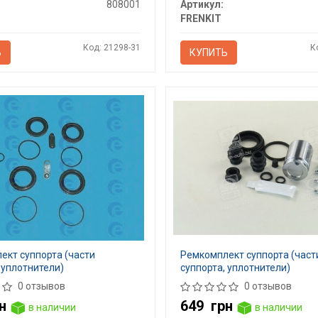
808001
Артикул:
FRENKIT
Код: 21298-31
К
Ь
КУПИТЬ
ект суппорта (части
Ремкомплект суппорта (част
 уплотнители)
суппорта, уплотнители)
0 отзывов
0 отзывов
н
649
грн
в наличии
в наличии