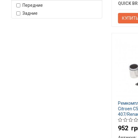
QUICK BR
Передние
Задние
КУПИТ
Ремкомпл
Citroen C
407/Renau
952
гр
Артикул: