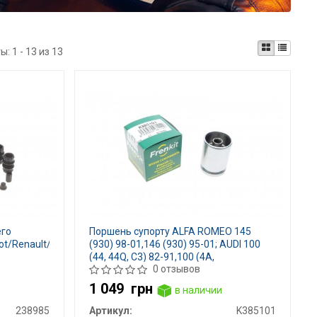
ты:
1 - 13 из 13
его
Поршень супорту ALFA ROMEO 145
ot/Renault/Skoda/VW
(930) 98-01,146 (930) 95-01; AUDI 100
(44, 44Q, C3) 82-91,100 (4A,
0 отзывов
1 049
грн
в наличии
238985
Артикул:
K385101