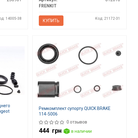
FRENKIT
од: 14005-38
Код: 21172-31
КУПИТЬ
днего
Ремкомплект супорту QUICK BRAKE
ugeot
114-5006
0 отзывов
444
грн
в наличии