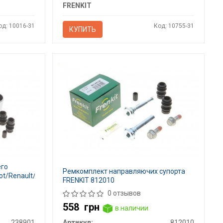
FRENKIT
од: 10016-31
Код: 10755-31
КУПИТЬ
его
Ремкомплект направляючих супорта
ot/Renault/Skoda/VW
FRENKIT 812010
0 отзывов
558
грн
в наличии
238901
Артикул:
812010