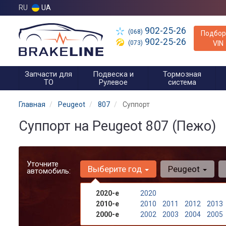
RU
UA
902-25-26
(068)
Подбор
902-25-26
(073)
VIN
Запчасти для
Подвеска и
Тормозная
ТО
Рулевое
система
Главная
Peugeot
807
Суппорт
Суппорт на Peugeot 807 (Пежо)
Уточните
Выберите год
Peugeot
автомобиль:
2020-е
2020
2010-е
2010
2011
2012
2013
2000-е
2002
2003
2004
2005