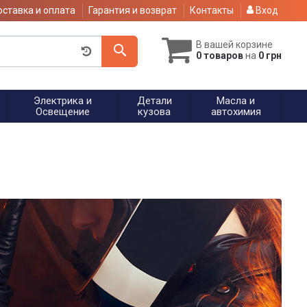
ставка и оплата
Гарантия и возврат
Контакты
Вход
В вашей корзине
0 товаров
на
0 грн
Электрика и
Детали
Масла и
Освещение
кузова
автохимия