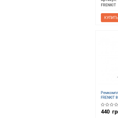
FRENKIT
КУПИТ
Ремкомпл
FRENKIT 
440
гр