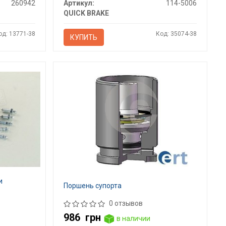
260942
Артикул:
114-5006
QUICK BRAKE
од: 13771-38
Код: 35074-38
КУПИТЬ
и
Поршень супорта
0 отзывов
986
грн
в наличии