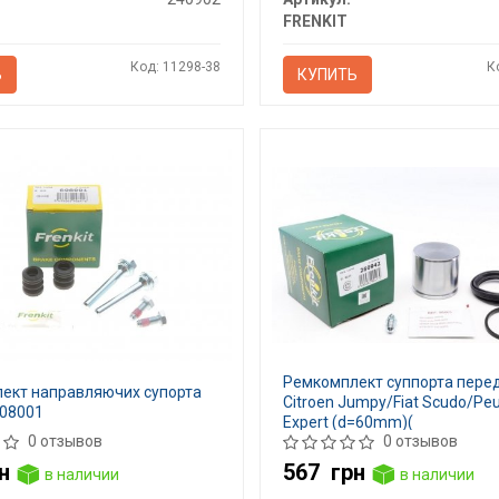
FRENKIT
Код: 11298-38
К
Ь
КУПИТЬ
Ремкомплект суппорта пере
ект направляючих супорта
Citroen Jumpy/Fiat Scudo/Pe
808001
Expert (d=60mm)(
0 отзывов
0 отзывов
н
567
грн
в наличии
в наличии