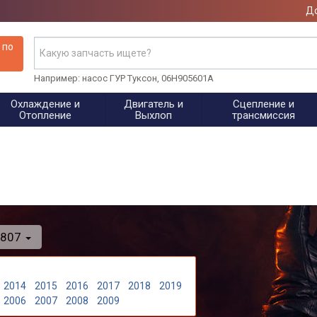
До
 по
Например: насос ГУР Туксон, 06H905601A
Охлаждение и
Двигатель и
Сцепление и
Отопление
Выхлоп
трансмиссия
807
2014
2015
2016
2017
2018
2019
2006
2007
2008
2009