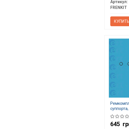
Артикул:
FRENKIT
КУПИТ
Ремкомпл
суппорта,
645
гр