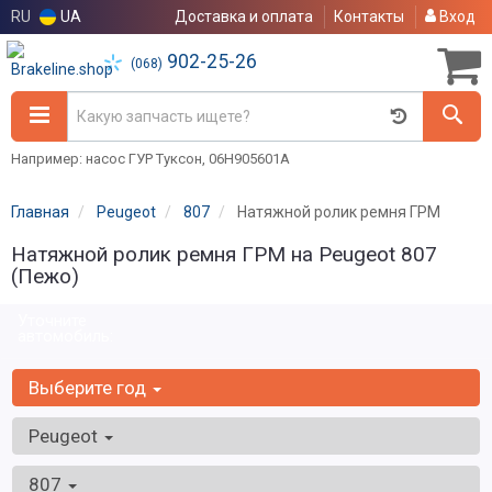
RU
UA
Доставка и оплата
Контакты
Вход
902-25-26
(068)
Например: насос ГУР Туксон, 06H905601A
Главная
Peugeot
807
Натяжной ролик ремня ГРМ
Натяжной ролик ремня ГРМ на Peugeot 807
(Пежо)
Уточните
автомобиль:
Выберите год
Peugeot
807