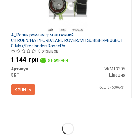
A_Ролик ременя грм натяжний
CITROEN/FIAT/FORD/LAND ROVER/MITSUBISHI/PEUGEOT
S-Max/Freelander/RangeRo
0 отзывов
1 144
грн
в наличии
Артикул:
VKM13305
SKF
Швеция
Код: 346306-31
КУПИТЬ