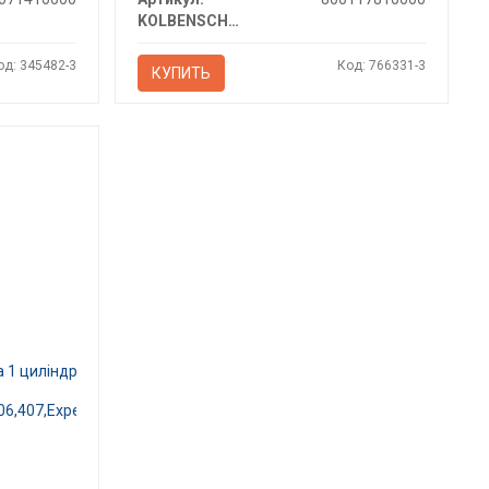
KOLBENSCHMIDT
од: 345482-3
Код: 766331-3
КУПИТЬ
а 1 циліндр
06,407,Expert