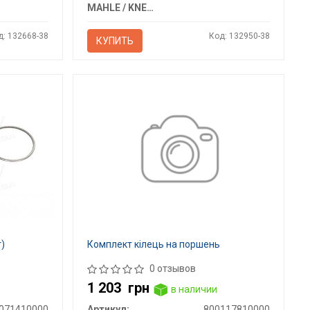
MAHLE / KNECHT
д: 132668-38
Код: 132950-38
КУПИТЬ
т)
Комплект кілець на поршень
0 отзывов
1 203
грн
в наличии
071410000
Артикул:
800117810000