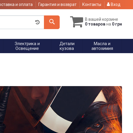
ставка и оплата
Гарантия и возврат
Контакты
Вход
В вашей корзине
0 товаров
на
0 грн
Электрика и
Детали
Масла и
Освещение
кузова
автохимия