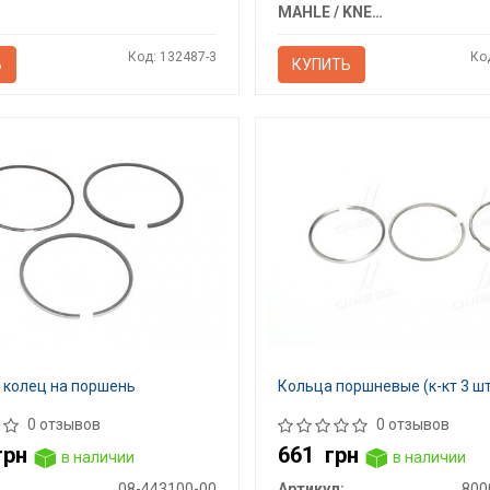
MAHLE / KNECHT
Код: 132487-3
Ко
Ь
КУПИТЬ
 колец на поршень
Кольца поршневые (к-кт 3 ш
0 отзывов
0 отзывов
грн
661
грн
в наличии
в наличии
08-443100-00
Артикул:
800