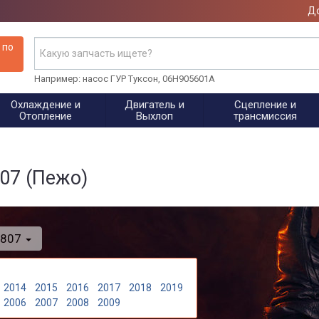
До
 по
Например: насос ГУР Туксон, 06H905601A
Охлаждение и
Двигатель и
Сцепление и
Отопление
Выхлоп
трансмиссия
07 (Пежо)
807
2014
2015
2016
2017
2018
2019
2006
2007
2008
2009