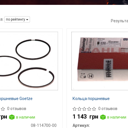
а:
по рейтингу
Результ
оршневые Goetze
Кольца поршневые
0 отзывов
0 отзывов
грн
1 143
грн
в наличии
в наличии
08-114700-00
Артикул: