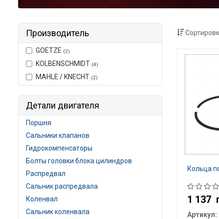
Производитель
Сортировк
GOETZE
(2)
KOLBENSCHMIDT
(4)
MAHLE / KNECHT
(2)
Детали двигателя
Поршня
Сальники клапанов
Гидрокомпенсаторы
Болты головки блока цилиндров
Кольца п
Распредвал
Сальник распредвала
1 137
Коленвал
Сальник коленвала
Артикул: