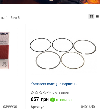
аты:
1 - 8 из 8
Комплект колец на поршень
0 отзывов
657
грн
в наличии
03999N0
Артикул:
04016N0