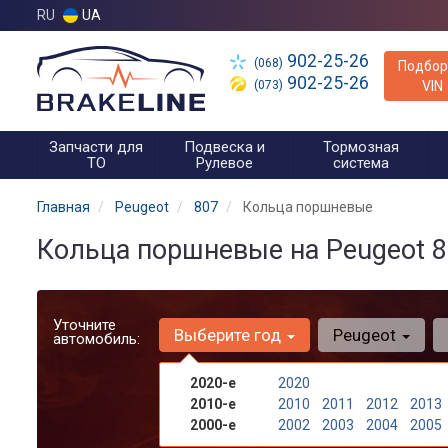
RU
UA
902-25-26
(068)
Подбор
902-25-26
(073)
VIN
Запчасти для
Подвеска и
Тормозная
ТО
Рулевое
система
Главная
Peugeot
807
Кольца поршневые
Кольца поршневые на Peugeot 8
Уточните
Выберите год
Peugeot
автомобиль:
2020-е
2020
2010-е
2010
2011
2012
2013
2000-е
2002
2003
2004
2005