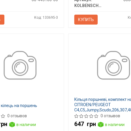
KOLBENSCHMIDT
Код: 133695-3
К
Ь
КУПИТЬ
Кільця поршневі, комплект н
CITROEN/PEUGEOT
 кілець на поршень
C4,C5,Jumpy,Scudo,206,307,4
2,0i
0 отзывов
0 отзывов
грн
647
грн
в наличии
в наличии