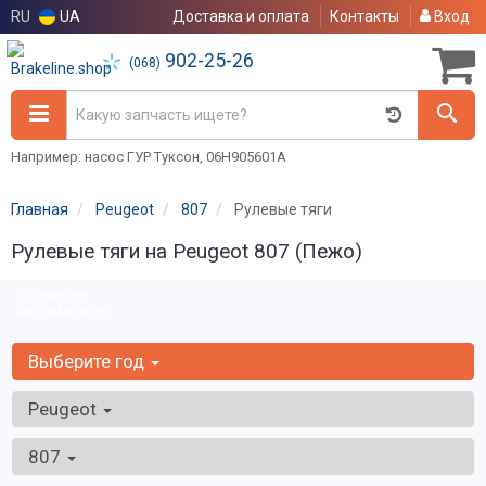
RU
UA
Доставка и оплата
Контакты
Вход
902-25-26
(068)
Например: насос ГУР Туксон, 06H905601A
Главная
Peugeot
807
Рулевые тяги
Рулевые тяги на Peugeot 807 (Пежо)
Уточните
автомобиль:
Выберите год
Peugeot
807