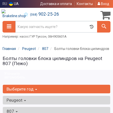
RU
UA
Доставка и оплата
Контакты
Вход
902-25-26
(068)
Например: насос ГУР Туксон, 06H905601A
Главная
Peugeot
807
Болты головки блока цилиндров
Болты головки блока цилиндров на Peugeot
807 (Пежо)
Уточните
автомобиль:
Выберите год
Peugeot
807