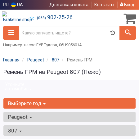
RU
UA
Доставка и оплата
Контакты
Вход
902-25-26
(068)
Например: насос ГУР Туксон, 06H905601A
Главная
Peugeot
807
Ремень ГРМ
Ремень ГРМ на Peugeot 807 (Пежо)
Уточните
автомобиль:
Выберите год
Peugeot
807