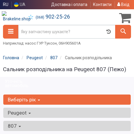
RU
UA
Доставка і оплата
Контакти
Вхід
902-25-26
(068)
Наприклад: насос ГУР Туксон, 06H905601A
Головна
Peugeot
807
Сальник розподільника
Сальник розподільника на Peugeot 807 (Пежо)
Уточніть
автомобіль:
Виберіть рік
Peugeot
807