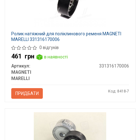
Ролик натяжний для поліклинового ременя MAGNETI
MARELLI 331316170006
0 відгуків
461
грн
в наявності
Артикул:
331316170006
MAGNETI
MARELLI
Код: 8418-7
ПРИДБАТИ