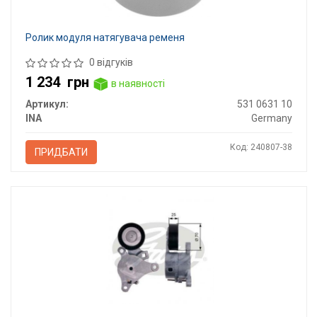
Ролик модуля натягувача ременя
0 відгуків
1 234
грн
в наявності
Артикул:
531 0631 10
INA
Germany
Код: 240807-38
ПРИДБАТИ