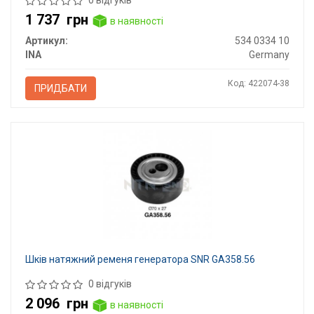
1 737
грн
в наявності
Артикул:
534 0334 10
INA
Germany
Код: 422074-38
ПРИДБАТИ
Шків натяжний ременя генератора SNR GA358.56
0 відгуків
2 096
грн
в наявності