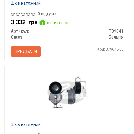
Шків натяжний
0 відгуків
3 332
грн
в наявності
Артикул:
T39041
Gates
Бельгія
Код: 379645-38
ПРИДБАТИ
Шків натяжний