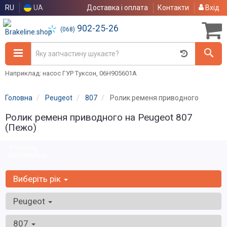
RU
UA
Доставка і оплата
Контакти
Вхід
902-25-26
(068)
Наприклад: насос ГУР Туксон, 06H905601A
Головна
Peugeot
807
Ролик ременя приводного
Ролик ременя приводного на Peugeot 807
(Пежо)
Уточніть
автомобіль:
Виберіть рік
Peugeot
807