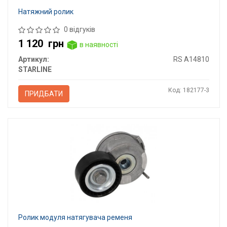
Натяжний ролик
0 відгуків
1 120
грн
в наявності
Артикул:
RS A14810
STARLINE
Код: 182177-3
ПРИДБАТИ
Ролик модуля натягувача ременя