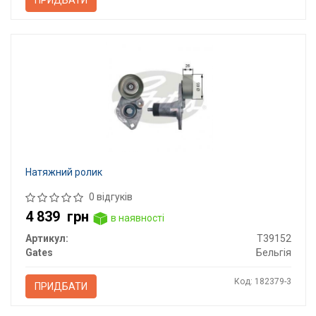
Натяжний ролик
0 відгуків
4 839
грн
в наявності
Артикул:
T39152
Gates
Бельгія
Код: 182379-3
ПРИДБАТИ