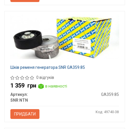
Шків ременя генератора SNR GA359.85
0 відгуків
1 359
грн
в наявності
Артикул:
GA359.85
SNR NTN
Код: 49740-38
ПРИДБАТИ