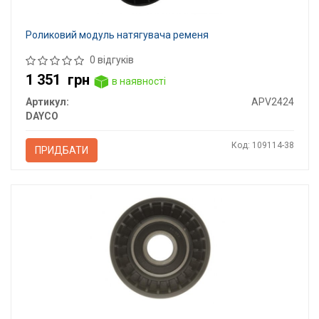
Роликовий модуль натягувача ременя
0 відгуків
1 351
грн
в наявності
Артикул:
APV2424
DAYCO
Код: 109114-38
ПРИДБАТИ