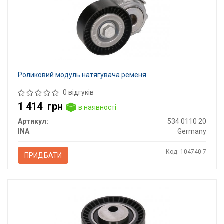
Роликовий модуль натягувача ременя
0 відгуків
1 414
грн
в наявності
Артикул:
534 0110 20
INA
Germany
Код: 104740-7
ПРИДБАТИ