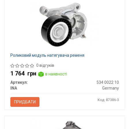
Роликовий модуль натягувача ременя
0 відгуків
1 764
грн
в наявності
Артикул:
534 0022 10
INA
Germany
Код: 87386-3
ПРИДБАТИ