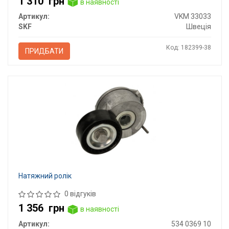
1 310
грн
в наявності
Артикул:
VKM 33033
SKF
Швеція
Код: 182399-38
ПРИДБАТИ
Натяжний ролік
0 відгуків
1 356
грн
в наявності
Артикул:
534 0369 10