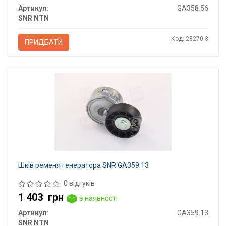
Артикул:
GA358.56
SNR NTN
Код: 28270-3
ПРИДБАТИ
Шків ременя генератора SNR GA359.13
0 відгуків
1 403
грн
в наявності
Артикул:
GA359.13
SNR NTN