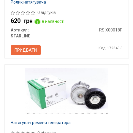
Ролик натягувача
0 відгуків
620
грн
в наявності
Артикул:
RS X00018P
STARLINE
Код: 172840-3
ПРИДБАТИ
Натягувач ременя генератора
0 відгуків