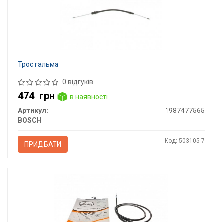
Трос гальма
0 відгуків
474
грн
в наявності
Артикул:
1987477565
BOSCH
Код: 503105-7
ПРИДБАТИ