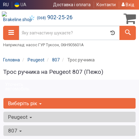
RU
UA
Доставка і оплата
Контакти
Вхід
902-25-26
(068)
Наприклад: насос ГУР Туксон, 06H905601A
Головна
Peugeot
807
Трос ручника
Трос ручника на Peugeot 807 (Пежо)
Уточніть
автомобіль:
Виберіть рік
Peugeot
807