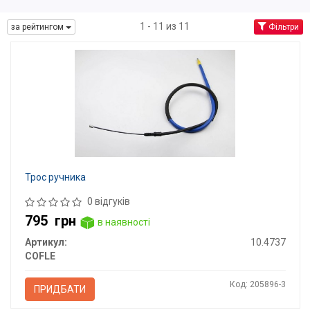
1 - 11 из 11
за рейтингом
Фільтри
Трос ручника
0 відгуків
795
грн
в наявності
Артикул:
10.4737
COFLE
Код: 205896-3
ПРИДБАТИ