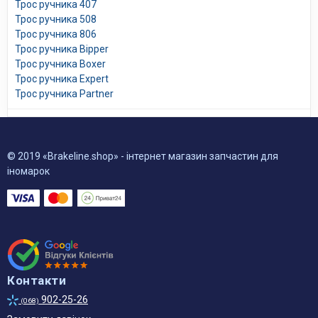
Трос ручника 407
Трос ручника 508
Трос ручника 806
Трос ручника Bipper
Трос ручника Boxer
Трос ручника Expert
Трос ручника Partner
© 2019 «Brakeline.shop» - інтернет магазин запчастин для
іномарок
Контакти
902-25-26
(068)