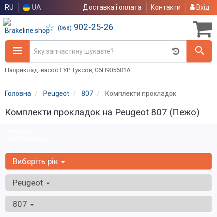
RU
UA
Доставка і оплата
Контакти
Вхід
902-25-26
(068)
Наприклад: насос ГУР Туксон, 06H905601A
Головна
Peugeot
807
Комплекти прокладок
Комплекти прокладок на Peugeot 807 (Пежо)
Уточніть
автомобіль:
Виберіть рік
Peugeot
807