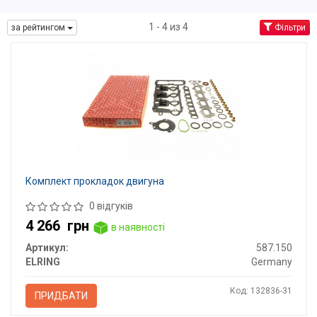
1 - 4 из 4
за рейтингом
Фільтри
Комплект прокладок двигуна
0 відгуків
4 266
грн
в наявності
Артикул:
587.150
ELRING
Germany
Код: 132836-31
ПРИДБАТИ