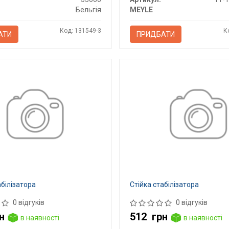
Бельгія
MEYLE
Код: 131549-3
К
АТИ
ПРИДБАТИ
абілізатора
Стійка стабілізатора
0 відгуків
0 відгуків
н
512
грн
в наявності
в наявності