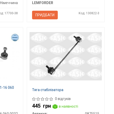
Німеччина
LEMFORDER
од: 17700-38
Код: 130822-3
ПРИДБАТИ
11-16 060
Тяга стабілізатора
0 відгуків
445
грн
в наявності
6 060 0032
Артикул:
0875515