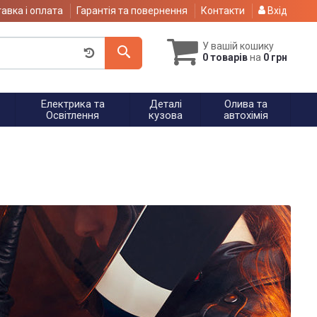
авка і оплата
Гарантія та повернення
Контакти
Вхід
У вашій кошику
0 товарів
на
0 грн
Електрика та
Деталі
Олива та
Освітлення
кузова
автохімія