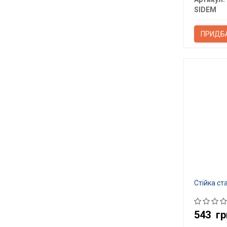
SIDEM
ПРИДБ
Стійка ст
543
гр