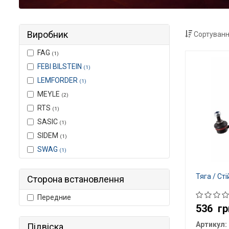
Виробник
Сортуванн
FAG
(1)
FEBI BILSTEIN
(1)
LEMFORDER
(1)
MEYLE
(2)
RTS
(1)
SASIC
(1)
SIDEM
(1)
SWAG
(1)
Тяга / Ст
Сторона встановлення
Передние
536
гр
Артикул:
Підвіска