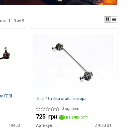
ати:
1 - 9 из 9
ра FEBI
Тяга / Стійка стабілізатора
0 відгуків
725
грн
в наявності
19403
Артикул:
27080 01