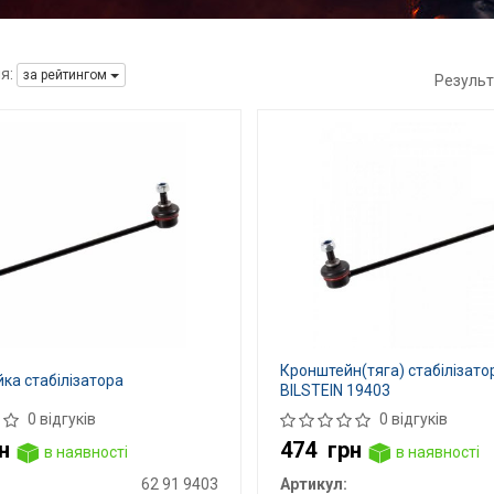
я:
за рейтингом
Результ
Кронштейн(тяга) стабілізато
ійка стабілізатора
BILSTEIN 19403
0 відгуків
0 відгуків
н
474
грн
в наявності
в наявності
62 91 9403
Артикул: