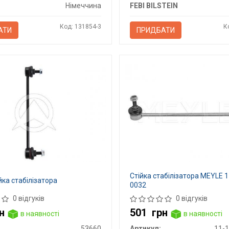
Німеччина
FEBI BILSTEIN
Код: 131854-3
К
АТИ
ПРИДБАТИ
Стійка стабілізатора MEYLE 
ійка стабілізатора
0032
0 відгуків
0 відгуків
н
501
грн
в наявності
в наявності
53660
Артикул:
11-1