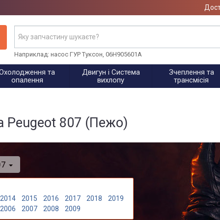
Дост
Наприклад: насос ГУР Туксон, 06H905601A
Охолодження та
Двигун і Система
Зчеплення та
опалення
вихлопу
трансмісія
на Peugeot 807 (Пежо)
07
2014
2015
2016
2017
2018
2019
2006
2007
2008
2009