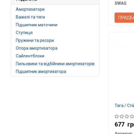
SWAG
Амортизатори
Важелі та тяги
ПРИДБ
Підшипник маточини
Ступиця
Пружини та ресори
Опора амортизатора
Сайлентблоки
Пильовики та відбійники амортизаторів
Підшипник амортизатора
Тяга / Ст
677
гр
Артикул: