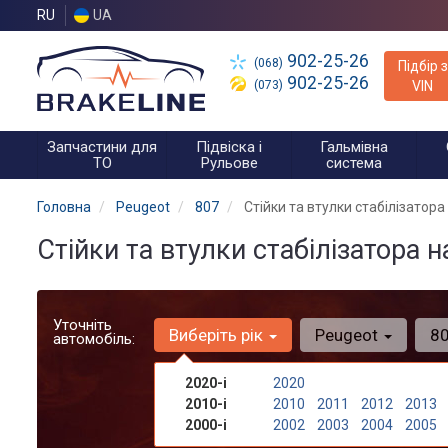
RU
UA
902-25-26
(068)
Підбір з
902-25-26
(073)
VIN
Запчастини для
Підвіска і
Гальмівна
ТО
Рульове
система
Головна
Peugeot
807
Стійки та втулки стабілізатора
Стійки та втулки стабілізатора 
Уточніть
Виберіть рік
Peugeot
8
автомобіль:
2020-і
2020
2010-і
2010
2011
2012
2013
2000-і
2002
2003
2004
2005