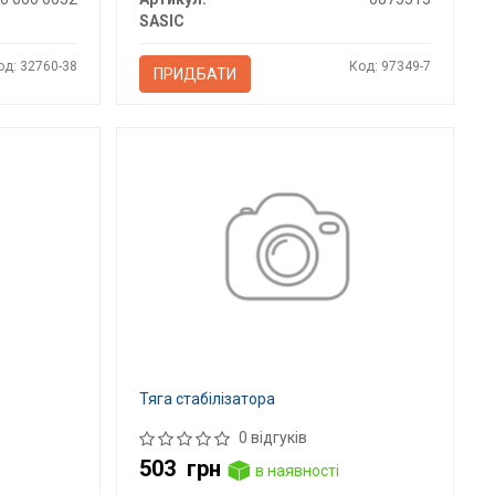
SASIC
од: 32760-38
Код: 97349-7
ПРИДБАТИ
Тяга стабілізатора
0 відгуків
503
грн
в наявності