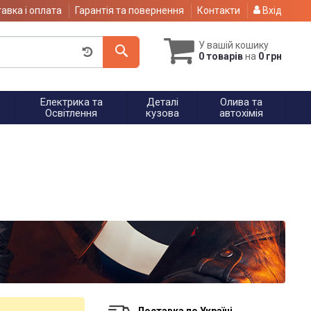
авка і оплата
Гарантія та повернення
Контакти
Вхід
У вашій кошику
0 товарів
на
0 грн
Електрика та
Деталі
Олива та
Освітлення
кузова
автохімія