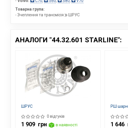
-
Volvo:
C70
,
S60
,
S80
,
V70
Товарна група:
- Зчеплення та трансмісія
ШРУС
АНАЛОГИ "44.32.601 STARLINE":
ШРУС
РШ шарні
0 відгуків
1 909
грн
1 646
в наявності