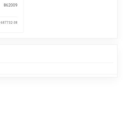
862009
 687732-38