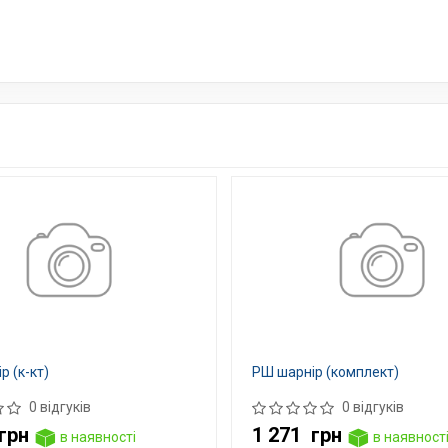
р (к-кт)
РШ шарнір (комплект)
0 відгуків
0 відгуків
грн
1 271
грн
в наявності
в наявност