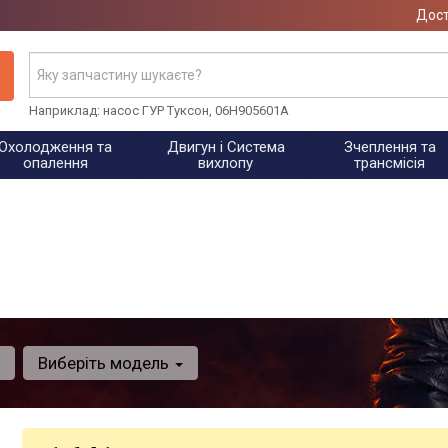
Дост
Наприклад: насос ГУР Туксон, 06H905601A
Охолодження та
Двигун і Система
Зчеплення та
опалення
вихлопу
трансмісія
Виберіть модель