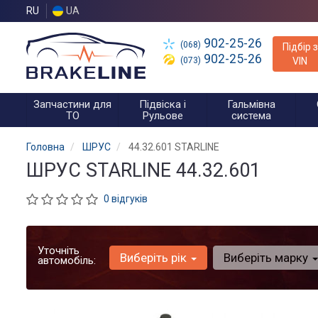
RU
UA
902-25-26
(068)
Підбір з
902-25-26
(073)
VIN
Запчастини для
Підвіска і
Гальмівна
ТО
Рульове
система
Головна
ШРУС
44.32.601 STARLINE
ШРУС STARLINE 44.32.601
0 відгуків
Уточніть
Виберіть рік
Виберіть марку
автомобіль: