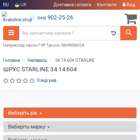
RU
UA
Доставка і оплата
Контакти
Вхід
902-25-26
(068)
Наприклад: насос ГУР Туксон, 06H905601A
Головна
Напіввісь
34.14.604 STARLINE
ШРУС STARLINE 34.14.604
0 відгуків
Уточніть
автомобіль:
Виберіть рік
Виберіть марку