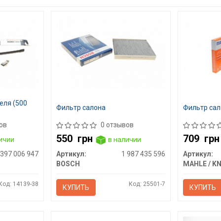
еля (500
Фильтр салона
Фильтр сал
ов
0 отзывов
550
грн
709
грн
ичии
в наличии
 397 006 947
Артикул:
1 987 435 596
Артикул:
BOSCH
Код: 14139-38
Код: 25501-7
КУПИТЬ
КУПИТЬ