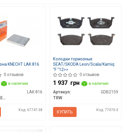
Колодки тормозные
она KNECHT LAK 816
SEAT/SKODA Leon/Scala/Kamiq
"F "12>>
0 отзывов
0 отзывов
1 937
грн
в наличии
в наличии
LAK 816
Артикул:
GDB2159
MAHLE / KNECHT
TRW
Код: 67747-38
Код: 77070-3
КУПИТЬ