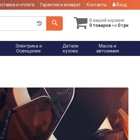
ставка и оплата
Гарантия и возврат
Контакты
Вход
В вашей корзине
0 товаров
на
0 грн
Электрика и
Детали
Масла и
Освещение
кузова
автохимия