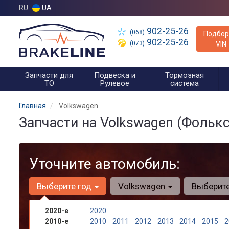
RU
UA
902-25-26
(068)
Подбор
902-25-26
(073)
VIN
Запчасти для
Подвеска и
Тормозная
ТО
Рулевое
система
Главная
Volkswagen
Запчасти на Volkswagen (Фолькс
Уточните автомобиль:
Выберите год
Volkswagen
Выберит
2020-е
2020
2010-е
2010
2011
2012
2013
2014
2015
2