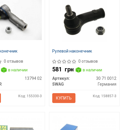
конечник
Рулевой наконечник
0 отзывов
0 отзывов
581
грн
в наличии
в наличии
13794 02
Артикул:
30 71 0012
R
SWAG
Германия
Код: 155330-3
Код: 158857-3
КУПИТЬ