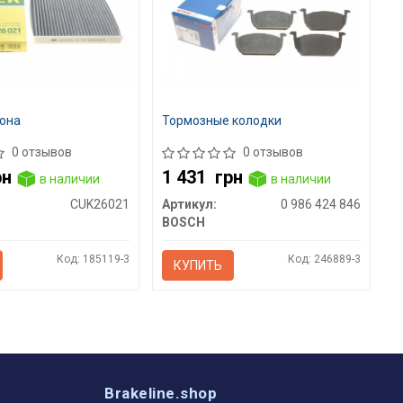
она
Тормозные колодки
0 отзывов
0 отзывов
рн
1 431
грн
в наличии
в наличии
CUK26021
Артикул:
0 986 424 846
BOSCH
Код: 185119-3
Код: 246889-3
КУПИТЬ
Brakeline.shop