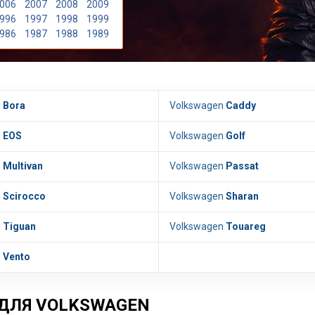
006
2007
2008
2009
996
1997
1998
1999
986
1987
1988
1989
n
Bora
Volkswagen
Caddy
n
EOS
Volkswagen
Golf
n
Multivan
Volkswagen
Passat
n
Scirocco
Volkswagen
Sharan
n
Tiguan
Volkswagen
Touareg
n
Vento
ДЛЯ VOLKSWAGEN