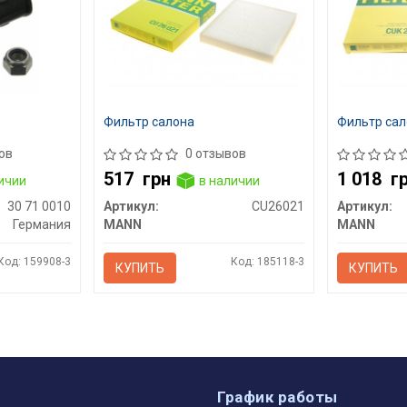
Фильтр салона
Фильтр сал
ов
0 отзывов
517
грн
1 018
г
ичии
в наличии
30 71 0010
Артикул:
CU26021
Артикул:
Германия
MANN
MANN
Код: 159908-3
Код: 185118-3
КУПИТЬ
КУПИТЬ
ы
График работы