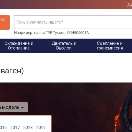
До
 по
Например: насос ГУР Туксон, 06H905601A
Охлаждение и
Двигатель и
Сцепление и
Отопление
Выхлоп
трансмиссия
ваген)
е модель
016
2017
2018
2019