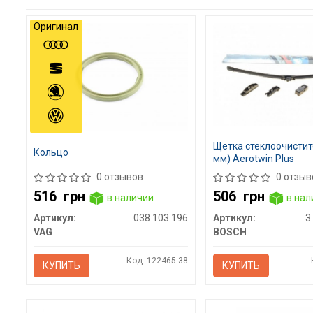
Оригинал
Щетка стеклоочистит
Кольцо
мм) Aerotwin Plus
0 отзывов
0 отзыв
516
грн
506
грн
в наличии
в нал
Артикул:
038 103 196
Артикул:
3
VAG
BOSCH
Код: 122465-38
КУПИТЬ
КУПИТЬ