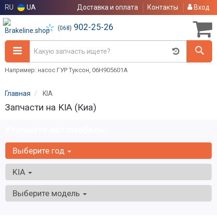
RU
UA
Доставка и оплата
Контакты
Вход
902-25-26
(068)
Например: насос ГУР Туксон, 06H905601A
Главная
KIA
Запчасти на KIA (Киа)
Уточните автомобиль:
Выберите год
KIA
Выберите модель